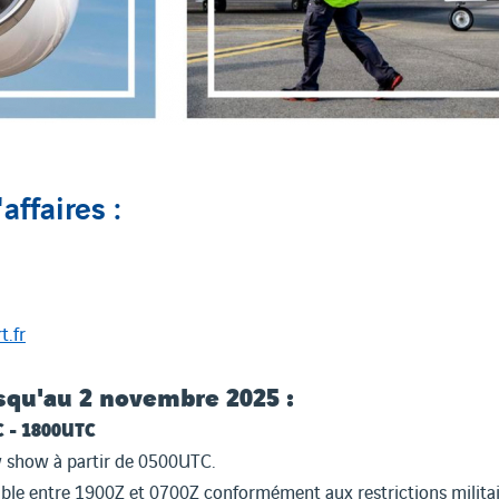
affaires :
t.fr
squ'au 2 novembre 2025 :
C - 1800UTC
w show à partir de 0500UTC.
ssible entre 1900Z et 0700Z conformément aux restrictions militai