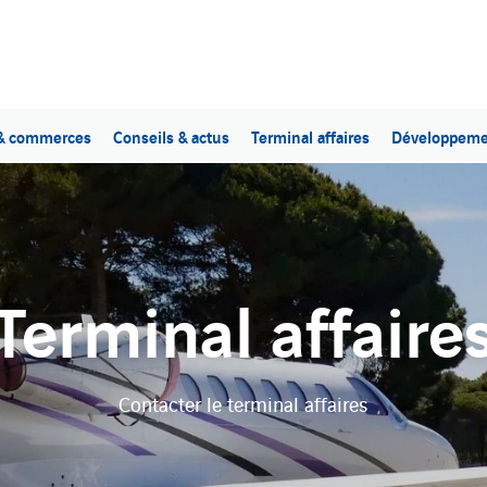
 & commerces
Conseils & actus
Terminal affaires
Développeme
Terminal affaire
Contacter le terminal affaires