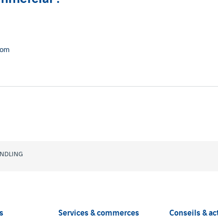
com
NDLING
s
Services & commerces
Conseils & ac