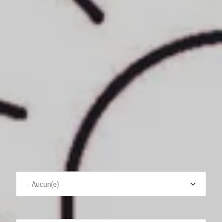
?
Nom *
Prénom *
E-mail *
Type *
Service concerné